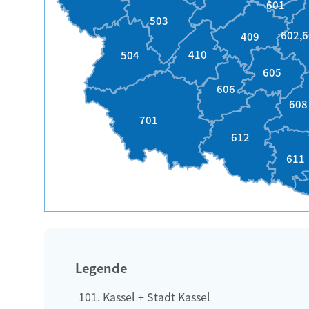
601
503
602,6
409
410
504
605
606
608
701
612
611
Legende
Kassel + Stadt Kassel