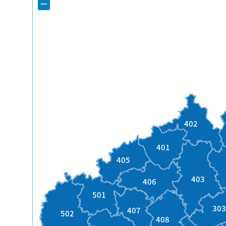
−
402
401
405
403
406
501
30
407
502
408