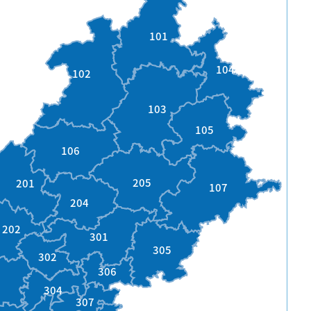
101
104
102
103
105
106
205
201
107
204
202
301
305
302
306
3
304
307