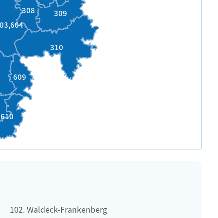
308
309
03,604
310
609
610
Waldeck-Frankenberg