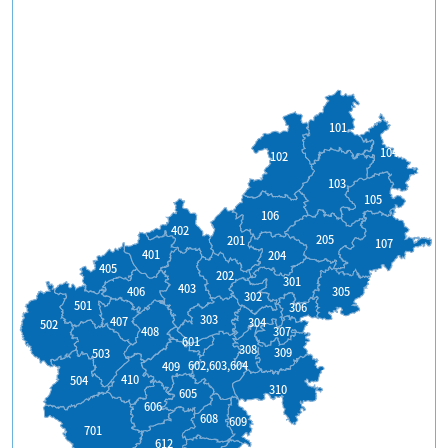
101
104
102
103
105
106
402
205
201
107
401
204
405
202
301
403
406
305
302
501
306
303
407
304
502
408
307
601
308
309
503
602,603,604
409
410
504
310
605
606
608
609
701
612