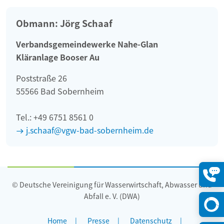
Obmann: Jörg Schaaf
Verbandsgemeindewerke Nahe-Glan
Kläranlage Booser Au
Poststraße 26
55566 Bad Sobernheim
Tel.: +49 6751 8561 0
j.schaaf@vgw-bad-sobernheim.de
© Deutsche Vereinigung für Wasserwirtschaft, Abwasser und
Konta
öffne
Abfall e. V. (DWA)
Home
Presse
Datenschutz