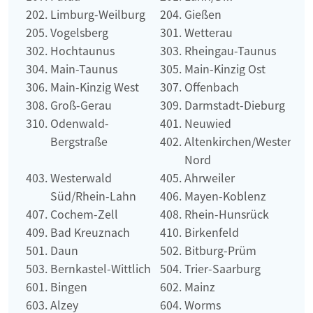
Limburg-Weilburg
Gießen
Vogelsberg
Wetterau
Hochtaunus
Rheingau-Taunus
Main-Taunus
Main-Kinzig Ost
Main-Kinzig West
Offenbach
Groß-Gerau
Darmstadt-Dieburg
Odenwald-
Neuwied
Bergstraße
Altenkirchen/Westerwal
Nord
Westerwald
Ahrweiler
Süd/Rhein-Lahn
Mayen-Koblenz
Cochem-Zell
Rhein-Hunsrück
Bad Kreuznach
Birkenfeld
Daun
Bitburg-Prüm
Bernkastel-Wittlich
Trier-Saarburg
Bingen
Mainz
Alzey
Worms